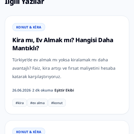
İlgili Yazılar
KONUT & KIRA
Kira mı, Ev Almak mı? Hangisi Daha
Mantıklı?
Türkiye'de ev almak mı yoksa kiralamak mı daha
avantajlı? Faiz, kira artışı ve fırsat maliyetini hesaba
katarak karşılaştırıyoruz.
26.06.2026
•
2
dk okuma
•
Eşittir Ekibi
#
kira
#
ev alma
#
konut
KONUT & KIRA