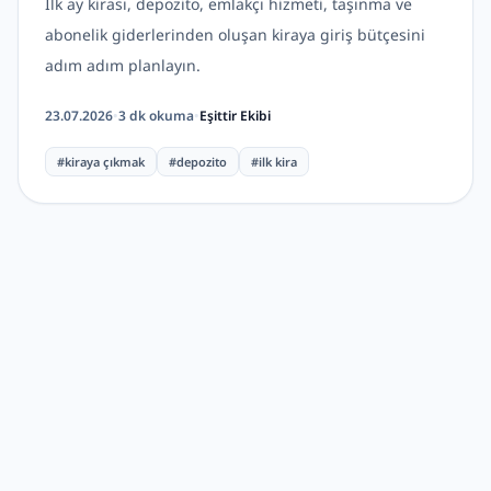
İlk ay kirası, depozito, emlakçı hizmeti, taşınma ve
abonelik giderlerinden oluşan kiraya giriş bütçesini
adım adım planlayın.
23.07.2026
•
3
dk okuma
•
Eşittir Ekibi
#
kiraya çıkmak
#
depozito
#
ilk kira