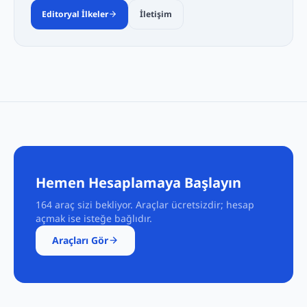
Editoryal İlkeler
İletişim
Hemen Hesaplamaya Başlayın
164
araç sizi bekliyor. Araçlar ücretsizdir; hesap
açmak ise isteğe bağlıdır.
Araçları Gör