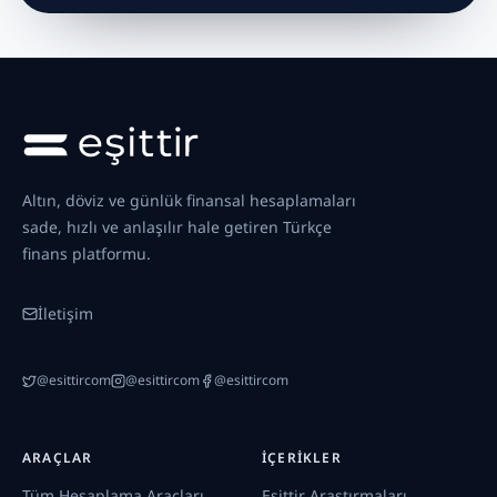
Altın, döviz ve günlük finansal hesaplamaları
sade, hızlı ve anlaşılır hale getiren Türkçe
finans platformu.
İletişim
@esittircom
@esittircom
@esittircom
ARAÇLAR
İÇERIKLER
Tüm Hesaplama Araçları
Eşittir Araştırmaları