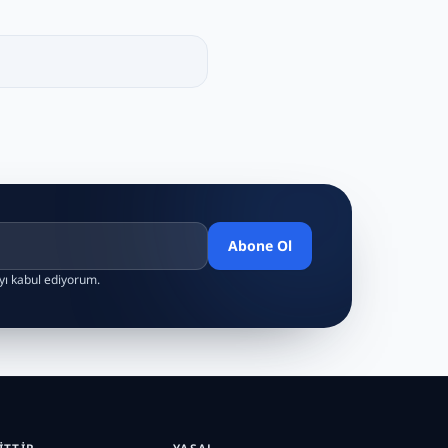
Abone Ol
ayı kabul ediyorum.