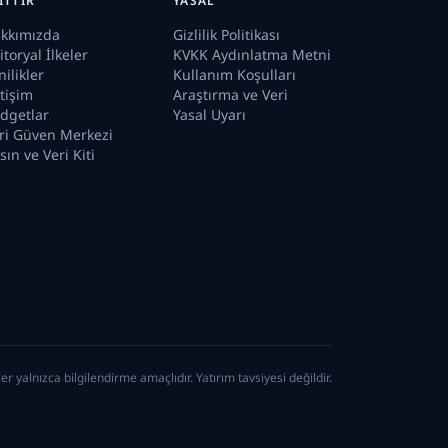
ITTIR
YASAL
kkımızda
Gizlilik Politikası
itoryal İlkeler
KVKK Aydınlatma Metni
nilikler
Kullanım Koşulları
etişim
Araştırma ve Veri
dgetlar
Yasal Uyarı
ri Güven Merkezi
sın ve Veri Kiti
ler yalnızca bilgilendirme amaçlıdır. Yatırım tavsiyesi değildir.