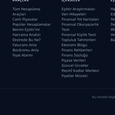
ARAÇLAR
İÇERIKLER
EŞ
Tüm Hesaplama
Eşittir Araştırmaları
Ha
Araçları
Veri Hikayeleri
Ed
Canlı Piyasalar
Finansal Yol Haritaları
Ye
Popüler Hesaplamalar
Finansal Okuryazarlık
İl
Benim Eşittir’im
Testi
Wi
Harcama Analizi
Finansal Kişilik Testi
Ve
Ekstrede Bu Ne?
Topluluk Tahminleri
Ba
Faturamı Anla
Ekonomi Blogu
Bordromu Anla
Finans Rehberleri
Fiyat Alarmı
Finans Sözlüğü
Piyasa Verileri
Güncel Ücretler
Resmî Kodlar Merkezi
Fiyatlar Müzesi
Bu sitedeki bilgi