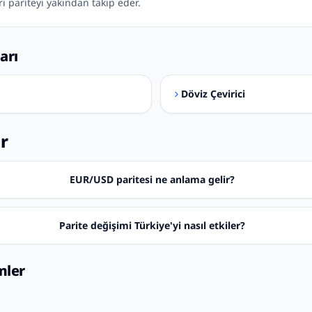
rı pariteyi yakından takip eder.
arı
Döviz Çevirici
ar
EUR/USD paritesi ne anlama gelir?
Parite değişimi Türkiye'yi nasıl etkiler?
mler