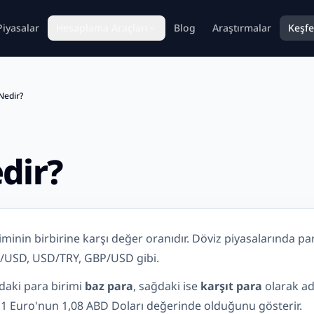
Piyasalar
Hesaplama Araçları
Blog
Araştırmalar
Keşfe
Nedir?
dir?
iriminin birbirine karşı değer oranıdır. Döviz piyasalarında par
UR/USD, USD/TRY, GBP/USD gibi.
daki para birimi
baz para
, sağdaki ise
karşıt para
olarak adl
 1 Euro'nun 1,08 ABD Doları değerinde olduğunu gösterir.