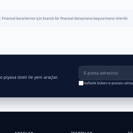
. Finansal kararlarınız için lisanslı bir finansal danışmana başvurmanız önerilir.
E-posta adresiniz
o piyasa özeti ile yeni araçlar.
Haftalık bülten e-postası alm