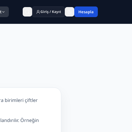
t
Giriş / Kayıt
Hesapla
a birimleri çiftler
andırılır. Örneğin