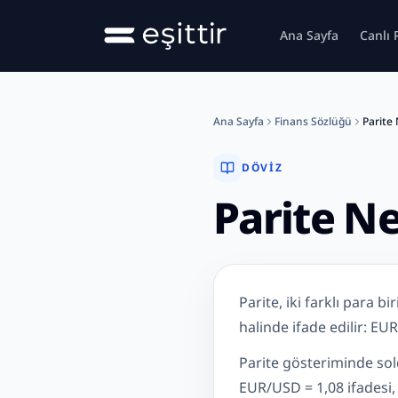
Ana içeriğe geç
Ana Sayfa
Canlı 
Ana Sayfa
Finans Sözlüğü
Parite 
DÖVIZ
Parite Ne
Parite Nedir?
Parite, iki farklı para b
halinde ifade edilir: E
Parite gösteriminde sol
EUR/USD = 1,08 ifadesi,