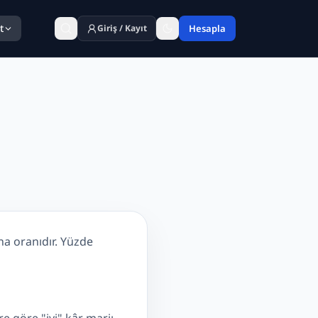
t
Giriş / Kayıt
Hesapla
ına oranıdır. Yüzde