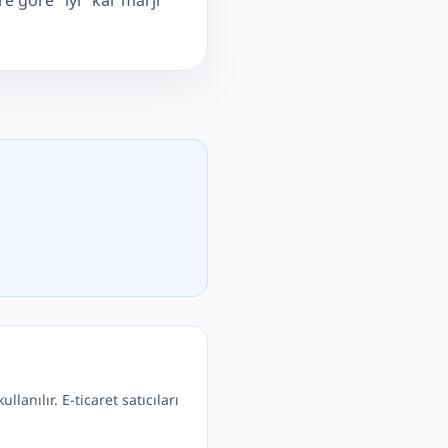
e göre "iyi" kâr marjı
anılır. E-ticaret satıcıları