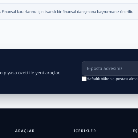
. Finansal kararlarınız için lisanslı bir finansal danışmana başvurmanız önerilir.
E-posta adresiniz
o piyasa özeti ile yeni araçlar.
Haftalık bülten e-postası alm
ARAÇLAR
İÇERIKLER
EŞ