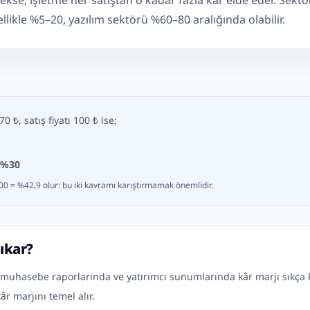
kse, işletme her satıştan o kadar fazla kâr elde eder. Sektör
likle %5–20, yazılım sektörü %60–80 aralığında olabilir.
 ₺, satış fiyatı 100 ₺ ise;
%30
00 = %42,9 olur: bu iki kavramı karıştırmamak önemlidir.
ıkar?
muhasebe raporlarında ve yatırımcı sunumlarında kâr marjı sıkça kull
âr marjını temel alır.