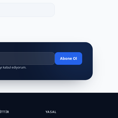
Abone Ol
ayı kabul ediyorum.
ITTIR
YASAL