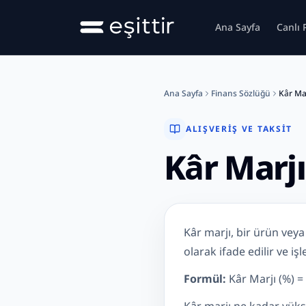
Ana içeriğe geç
Ana Sayfa
Canlı 
Ana Sayfa
Finans Sözlüğü
Kâr Mar
ALIŞVERIŞ VE TAKSIT
Kâr Marjı
Kâr Marjı Nedir?
Kâr marjı, bir ürün veya 
olarak ifade edilir ve iş
Formül:
Kâr Marjı (%) = (