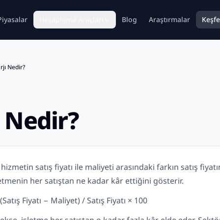
Piyasalar
Hesaplama Araçları
Blog
Araştırmalar
Keşfe
jı Nedir?
 Nedir?
hizmetin satış fiyatı ile maliyeti arasındaki farkın satış fiyat
letmenin her satıştan ne kadar kâr ettiğini gösterir.
Satış Fiyatı − Maliyet) / Satış Fiyatı × 100