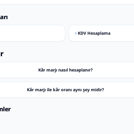
arı
KDV Hesaplama
ar
Kâr marjı nasıl hesaplanır?
Kâr marjı ile kâr oranı aynı şey midir?
mler