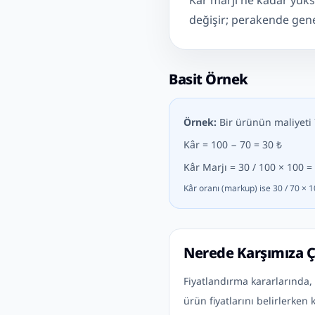
Kâr marjı ne kadar yükse
değişir; perakende genel
Basit Örnek
Örnek:
Bir ürünün maliyeti 70
Kâr = 100 − 70 = 30 ₺
Kâr Marjı = 30 / 100 × 100 =
Kâr oranı (markup) ise 30 / 70 × 1
Nerede Karşımıza Ç
Fiyatlandırma kararlarında, 
ürün fiyatlarını belirlerken k