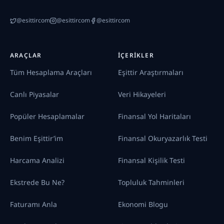
@esittircom
@esittircom
@esittircom
ARAÇLAR
İÇERIKLER
Tüm Hesaplama Araçları
Eşittir Araştırmaları
Canlı Piyasalar
Veri Hikayeleri
Popüler Hesaplamalar
Finansal Yol Haritaları
Benim Eşittir’im
Finansal Okuryazarlık Testi
Harcama Analizi
Finansal Kişilik Testi
Ekstrede Bu Ne?
Topluluk Tahminleri
Faturamı Anla
Ekonomi Blogu