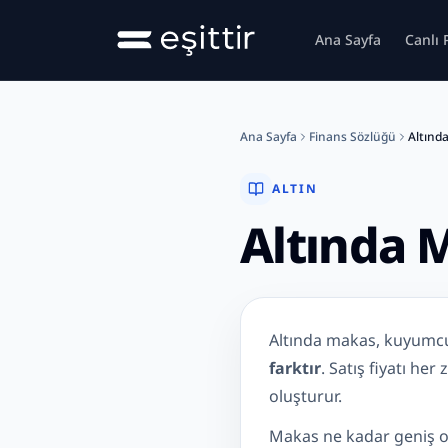
Ana içeriğe geç
Ana Sayfa
Canlı 
Ana Sayfa
Finans Sözlüğü
Altınd
ALTIN
Altında 
Altında Makas Nedir?
Altında makas, kuyumcu
farktır
. Satış fiyatı he
oluşturur.
Makas ne kadar geniş olu