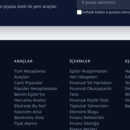
o piyasa özeti ile yeni araçlar.
Haftalık bülten e-postası alm
ARAÇLAR
İÇERIKLER
EŞ
Tüm Hesaplama
Eşittir Araştırmaları
Ha
Araçları
Veri Hikayeleri
Ed
Canlı Piyasalar
Finansal Yol Haritaları
Ye
Popüler Hesaplamalar
Finansal Okuryazarlık
İl
Benim Eşittir’im
Testi
Wi
Harcama Analizi
Finansal Kişilik Testi
Ve
Ekstrede Bu Ne?
Topluluk Tahminleri
Ba
Faturamı Anla
Ekonomi Blogu
Bordromu Anla
Finans Rehberleri
Fiyat Alarmı
Finans Sözlüğü
Piyasa Verileri