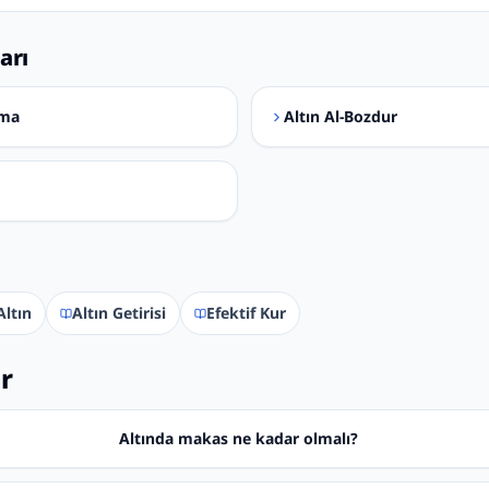
arı
ama
Altın Al-Bozdur
ltın
Altın Getirisi
Efektif Kur
ar
Altında makas ne kadar olmalı?