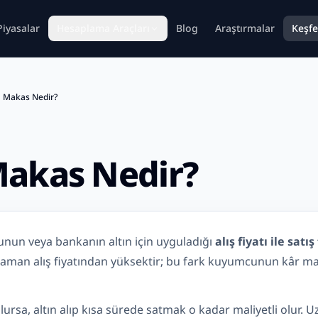
Piyasalar
Hesaplama Araçları
Blog
Araştırmalar
Keşfe
a Makas Nedir?
Makas Nedir?
nun veya bankanın altın için uyguladığı
alış fiyatı ile satı
r zaman alış fiyatından yüksektir; bu fark kuyumcunun kâr mar
rsa, altın alıp kısa sürede satmak o kadar maliyetli olur. Uz