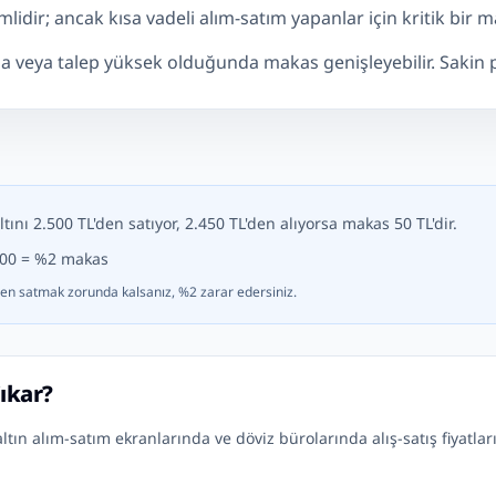
idir; ancak kısa vadeli alım-satım yapanlar için kritik bir ma
a veya talep yüksek olduğunda makas genişleyebilir. Sakin pi
nı 2.500 TL'den satıyor, 2.450 TL'den alıyorsa makas 50 TL'dir.
 100 = %2 makas
en satmak zorunda kalsanız, %2 zarar edersiniz.
ıkar?
ın alım-satım ekranlarında ve döviz bürolarında alış-satış fiyatları y