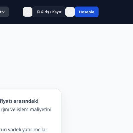
t
Giriş / Kayıt
Hesapla
ş fiyatı arasındaki
jını ve işlem maliyetini
un vadeli yatırımcılar