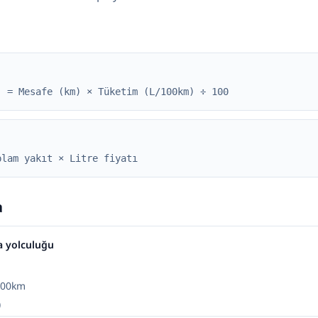
) = Mesafe (km) × Tüketim (L/100km) ÷ 100
plam yakıt × Litre fiyatı
a
a yolculuğu
/100km
)