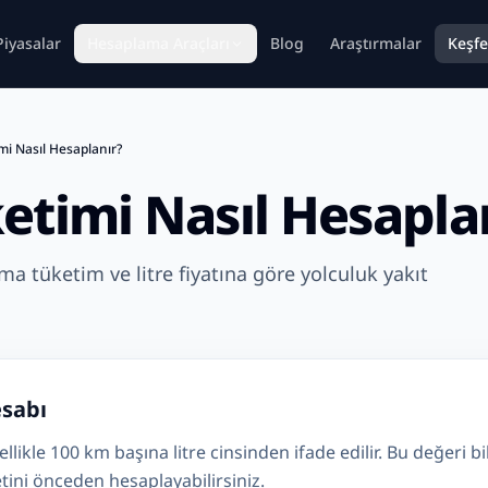
Piyasalar
Hesaplama Araçları
Blog
Araştırmalar
Keşfe
mi Nasıl Hesaplanır?
etimi Nasıl Hesapla
ma tüketim ve litre fiyatına göre yolculuk yakıt
esabı
llikle 100 km başına litre cinsinden ifade edilir. Bu değeri b
tini önceden hesaplayabilirsiniz.