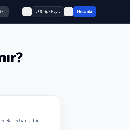
t
Giriş / Kayıt
Hesapla
nır?
ilerek herhangi bir