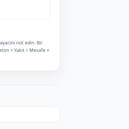
yacını not edin. Bir
ketim = Yakıt ÷ Mesafe ×