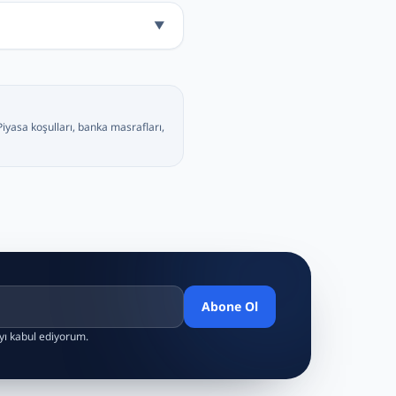
▼
Piyasa koşulları, banka masrafları,
Abone Ol
ayı kabul ediyorum.