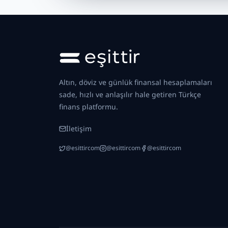
Altın, döviz ve günlük finansal hesaplamaları
sade, hızlı ve anlaşılır hale getiren Türkçe
finans platformu.
İletişim
@esittircom
@esittircom
@esittircom