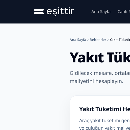
Ana içeriğe geç
Ana Sayfa
Canlı 
Yakıt Tüketimi Nasıl Hesaplanır?
Ana Sayfa
Rehberler
Yakıt Tüketi
Yakıt Tük
Gidilecek mesafe, ortala
maliyetini hesaplayın.
Yakıt Tüketimi H
Araç yakıt tüketimi gene
yolculuğun yakıt maliye