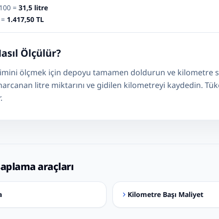
 100 =
31,5 litre
5 =
1.417,50 TL
asıl Ölçülür?
timini ölçmek için depoyu tamamen doldurun ve kilometre sa
harcanan litre miktarını ve gidilen kilometreyi kaydedin. Tü
.
saplama araçları
a
Kilometre Başı Maliyet