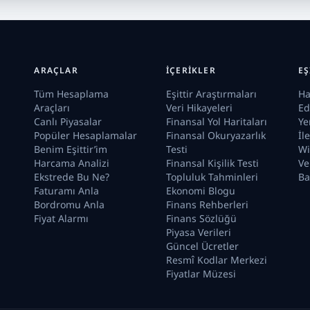
ARAÇLAR
İÇERIKLER
EŞ
Tüm Hesaplama
Eşittir Araştırmaları
Ha
Araçları
Veri Hikayeleri
Ed
Canlı Piyasalar
Finansal Yol Haritaları
Ye
Popüler Hesaplamalar
Finansal Okuryazarlık
İl
Benim Eşittir’im
Testi
Wi
Harcama Analizi
Finansal Kişilik Testi
Ve
Ekstrede Bu Ne?
Topluluk Tahminleri
Ba
Faturamı Anla
Ekonomi Blogu
Bordromu Anla
Finans Rehberleri
Fiyat Alarmı
Finans Sözlüğü
Piyasa Verileri
Güncel Ücretler
Resmî Kodlar Merkezi
Fiyatlar Müzesi