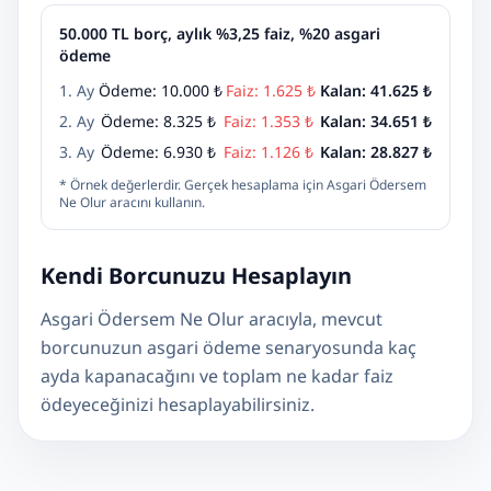
50.000 TL borç, aylık %3,25 faiz, %20 asgari
ödeme
1. Ay
Ödeme:
10.000 ₺
Faiz:
1.625 ₺
Kalan:
41.625 ₺
2. Ay
Ödeme:
8.325 ₺
Faiz:
1.353 ₺
Kalan:
34.651 ₺
3. Ay
Ödeme:
6.930 ₺
Faiz:
1.126 ₺
Kalan:
28.827 ₺
* Örnek değerlerdir. Gerçek hesaplama için Asgari Ödersem
Ne Olur aracını kullanın.
Kendi Borcunuzu Hesaplayın
Asgari Ödersem Ne Olur aracıyla, mevcut
borcunuzun asgari ödeme senaryosunda kaç
ayda kapanacağını ve toplam ne kadar faiz
ödeyeceğinizi hesaplayabilirsiniz.