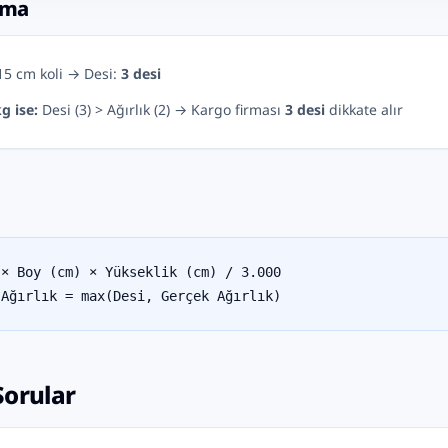
ama
15 cm koli → Desi:
3 desi
g ise:
Desi (3) > Ağırlık (2) → Kargo firması
3 desi
dikkate alır
 × Boy (cm) × Yükseklik (cm) / 3.000
 Ağırlık = max(Desi, Gerçek Ağırlık)
Sorular