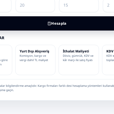
Hesapla
AR
Yurt Dışı Alışveriş
İthalat Maliyeti
KDV
Komisyon, kargo ve
Döviz, gümrük, KDV ve
KDV e
a göre
vergi dahil TL maliyet
kâr marjı ile satış fiyatı
topla
rı
lar bilgilendirme amaçlıdır. Kargo firmaları farklı desi hesaplama yöntemleri kullanabil
şime geçin.