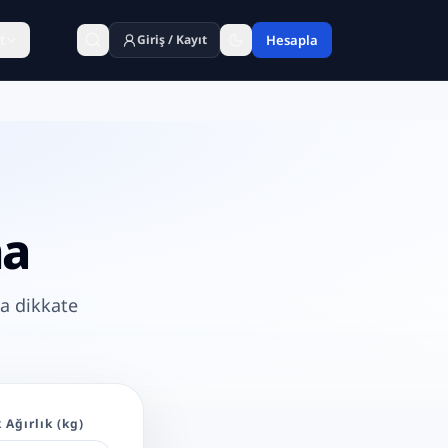
t
Giriş / Kayıt
Hesapla
ma
da dikkate
 Ağırlık (kg)