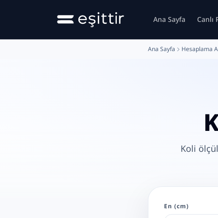
Ana içeriğe geç
Ana Sayfa
Canlı 
Ana Sayfa
Hesaplama Ar
K
Koli ölçü
En (cm)