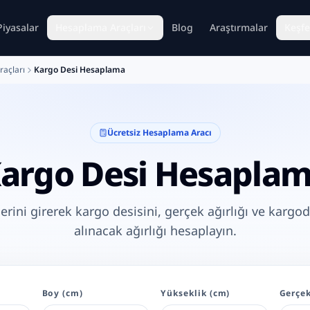
Piyasalar
Hesaplama Araçları
Blog
Araştırmalar
Keşfe
açları
Kargo Desi Hesaplama
Ücretsiz Hesaplama Aracı
argo Desi Hesapla
lerini girerek kargo desisini, gerçek ağırlığı ve kargo
alınacak ağırlığı hesaplayın.
Boy (cm)
Yükseklik (cm)
Gerçek