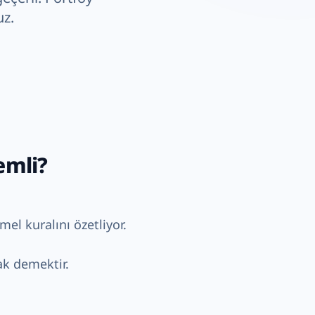
uz.
emli?
el kuralını özetliyor.
mak demektir.