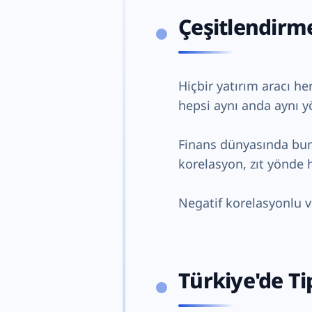
Çeşitlendirm
Hiçbir yatırım aracı he
hepsi aynı anda aynı 
Finans dünyasında buna
korelasyon, zıt yönde 
Negatif korelasyonlu var
Türkiye'de Ti