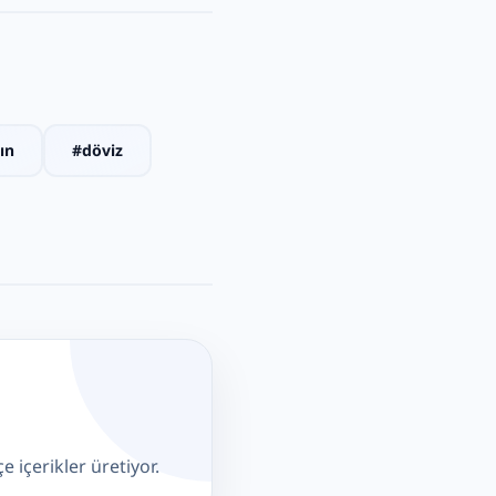
tın
#
döviz
 içerikler üretiyor.