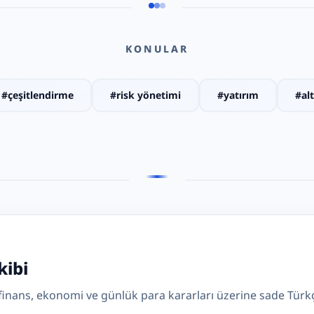
KONULAR
#
çeşitlendirme
#
risk yönetimi
#
yatırım
#
al
kibi
: finans, ekonomi ve günlük para kararları üzerine sade Türkçe