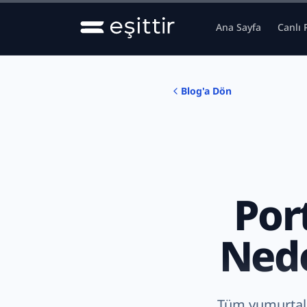
Ana içeriğe geç
Ana Sayfa
Canlı 
Blog'a Dön
Por
Nede
Tüm yumurtalar