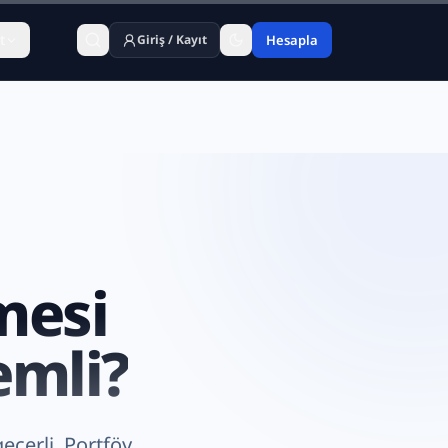
t
Giriş / Kayıt
Hesapla
mesi
emli?
eçerli. Portföy