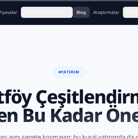
Piyasalar
Hesaplama Araçları
Blog
Araştırmalar
Keşfe
YATIRIM
tföy Çeşitlendir
n Bu Kadar Ön
ı aynı sepete koymayın: bu kural yatırımda da g